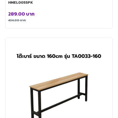
HMEL0055PK
289.00
บาท
434.00
บาท