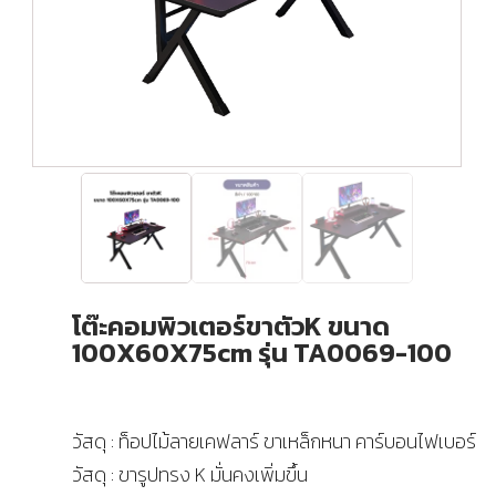
โต๊ะคอมพิวเตอร์ขาตัวK ขนาด
100X60X75cm รุ่น TA0069-100
วัสดุ : ท็อปไม้ลายเคฟลาร์ ขาเหล็กหนา คาร์บอนไฟเบอร์
วัสดุ : ขารูปทรง K มั่นคงเพิ่มขึ้น