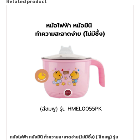
Related product
หม้อไฟฟ้า หม้อมินิ ทำความสะอาดง่าย(ไม่มีซึ้ง) ( สีชมพู) รุ่น