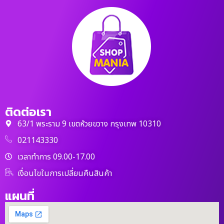
ติดต่อเรา
63/1 พระราม 9 เขตห้วยขวาง กรุงเทพ 10310
021143330
เวลาทำการ 09.00-17.00
เงื่อนไขในการเปลี่ยนคืนสินค้า
แผนที่