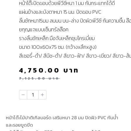
หน้าโต๊ะปิดขอบด้วยพีวีซีหนา 1 มม กันกระแทกได้ดี
แผ่นข้างและบังตาหนา 15 มม. ปิดขอบ PVC
ลิ้นชักหนา15มม ลบมน บน-ล่าง ปิดผิวพีวีซี กันความชื้น ล๊
ยกุญแจแบบเซ็นทรัลล๊อค
รางลิ้นชักเหล็ก มือจับเหล็กชุบโครเมี่ยม
ขนาด 100x60x75 ซม. (กว้างxลึกxสูง)
สีเชอรี่-ดำ/ สีบีช-ดำ/ สีขาว-ฟ้า/ สีขาว-เขียว/ สีขาว-ส้
4,750.00
บาท
7,125.00
บาท
หน้าโต๊ะไม้ปาติเกิลบอร์ด เสริมหนา 28 มม ปิดผิว PVC กันน้ำ
และรอยขูดขีด