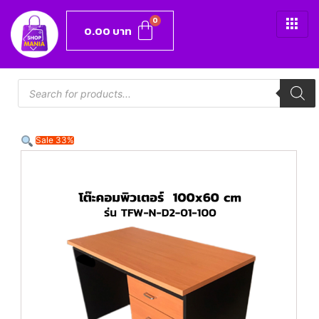
0.00
บาท
Sale 33%