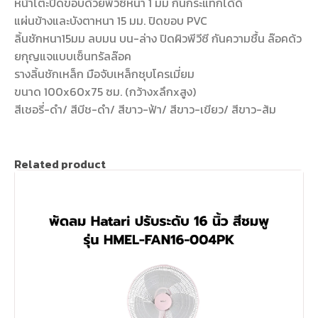
หน้าโต๊ะปิดขอบด้วยพีวีซีหนา 1 มม กันกระแทกได้ดี
แผ่นข้างและบังตาหนา 15 มม. ปิดขอบ PVC
ลิ้นชักหนา15มม ลบมน บน-ล่าง ปิดผิวพีวีซี กันความชื้น ล๊อคด้ว
ยกุญแจแบบเซ็นทรัลล๊อค
รางลิ้นชักเหล็ก มือจับเหล็กชุบโครเมี่ยม
ขนาด 100x60x75 ซม. (กว้างxลึกxสูง)
สีเชอรี่-ดำ/ สีบีช-ดำ/ สีขาว-ฟ้า/ สีขาว-เขียว/ สีขาว-ส้ม
Related product