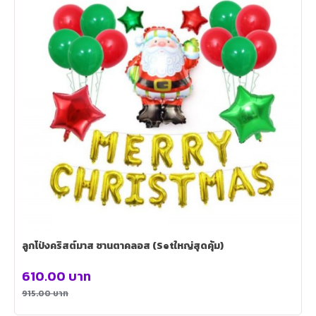
ลูกโป่งคริสต์มาส ซานตาคลอส (Setใหญ่สุดคุ้ม)
610.00
บาท
915.00
บาท