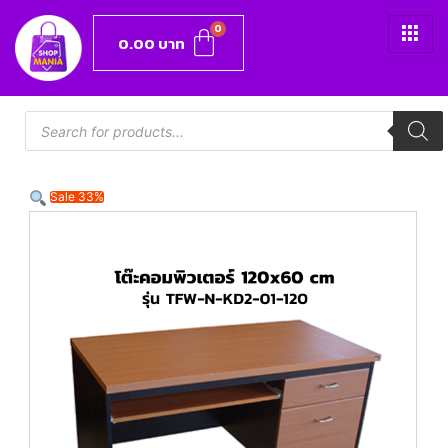
0.00
บาท
Sale 33%