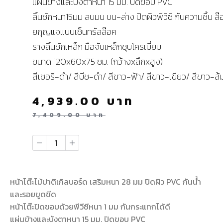
แผ่นข้างและบังตาหนา 15 มม. ปิดขอบ PVC
ลิ้นชักหนา15มม ลบมน บน-ล่าง ปิดผิวพีวีซี กันความชื้น ล๊
ยกุญแจแบบเซ็นทรัลล๊อค
รางลิ้นชักเหล็ก มือจับเหล็กชุบโครเมี่ยม
ขนาด 120x60x75 ซม. (กว้างxลึกxสูง)
สีเชอรี่-ดำ/ สีบีช-ดำ/ สีขาว-ฟ้า/ สีขาว-เขียว/ สีขาว-ส้
4,939.00
บาท
7,409.00
บาท
หน้าโต๊ะไม้ปาติเกิลบอร์ด เสริมหนา 28 มม ปิดผิว PVC กันน้ำ
และรอยขูดขีด
หน้าโต๊ะปิดขอบด้วยพีวีซีหนา 1 มม กันกระแทกได้ดี
แผ่นข้างและบังตาหนา 15 มม. ปิดขอบ PVC