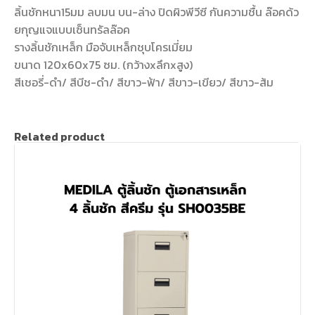
ลิ้นชักหนา15มม ลบมน บน-ล่าง ปิดผิวพีวีซี กันความชื้น ล๊อคด้ว
ยกุญแจแบบเซ็นทรัลล๊อค
รางลิ้นชักเหล็ก มือจับเหล็กชุบโครเมี่ยม
ขนาด 120x60x75 ซม. (กว้างxลึกxสูง)
สีเชอรี่-ดำ/ สีบีช-ดำ/ สีขาว-ฟ้า/ สีขาว-เขียว/ สีขาว-ส้ม
Related product