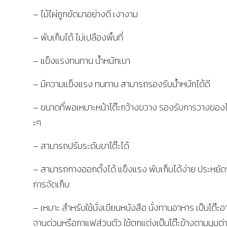
– ไม้ไผ่ถูกขัดมาอย่างดี เงางาม
– พับเก็บได้ ไม่เปลืองพื้นที่
– แข็งแรงทนทาน น้ำหนักเบา
– มีความแข็งแรง ทนทาน สามารถรองรับน้ำหนักได้ดี
– ขนาดที่พอเหมาะหน้าโต๊ะกว้างขวาง รองรับการวางของไ
ะๆ
– สามารถปรับระดับขาโต๊ะได้
– สามารถกางออกตั้งได้ แข็งแรง พับเก็บได้ง่าย ประหยัดพื
การจัดเก็บ
– เหมาะ สำหรับใช้นั่งเขียนหนังสือ นั่งทานอาหาร เป็นโต๊ะ
จานด่วนหรือกาแฟส่วนตัว ใช้ตกแต่งเป็นโต๊ะข้างตามมุมต่