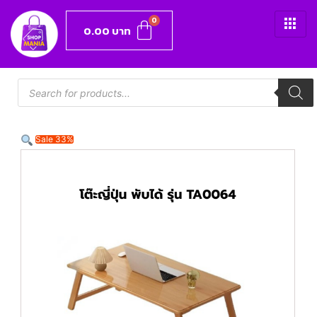
0.00
บาท
Sale 33%