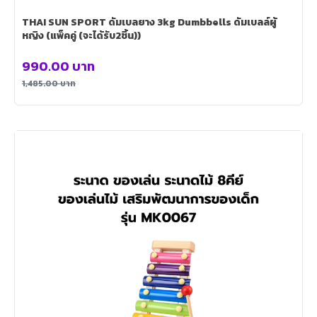
THAI SUN SPORT ดัมเบลยาง 3kg Dumbbells ดัมเบลล์ผู้
หญิง (แพ็คคู่ (จะได้รับ2ชิ้น))
990.00
บาท
1,485.00
บาท