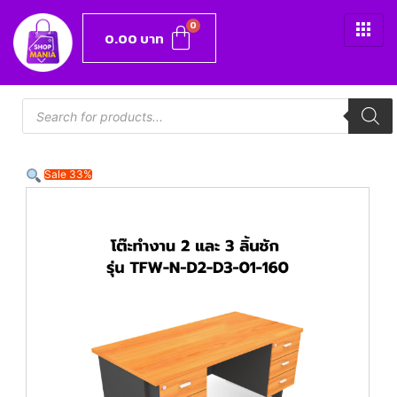
0.00
บาท
Sale 33%