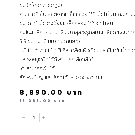
ซม (กว้าง*ยาวง*สูง)
คานยาว2เส้น ผลิตจากเหล็กกล่อง 1*2 นิ้ว 1 เส้น และมีคา
ขนาด 1*1 นิ้ว วางไว้บนเหล็กกล่อง 1*2 อีก 1 เส้น
กันโป๊ะเหล็กแผ่นหนา 2 มม ฉลุลายรูกลม มีเหล็กดามขนาดก
3.8 ซม หนา 3 มม ตามด้านยาว
หน้าโต๊ะทำจากไม้ปาติเกิล เคลือบผิวด้วนเมลามีน กันน้ำ คว
และรอยขูดขีดได้ดี สามารถเลือกสีได้
โต๊ะสามารถพับได้
ล้อ PU ใหญ่ และ ล๊อคได้ 180x60x75 ซม
8,890.00
บาท
13,335.00
บาท