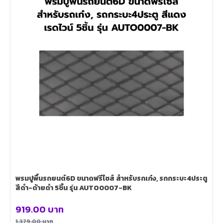
พรมปูพื้นรถยนต์6D ขนาดฟรีไซส์ สำหรับรถเก๋ง, รถกระบะ4ประตู
สีดำ-ด้ายดำ 5ชิ้น รุ่น AUTO0007-BK
919.00
บาท
1,379.00
บาท