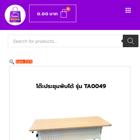
0.00
บาท
Sale 33%