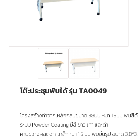
โต๊ะประชุมพับได้ รุ่น TA0049
โครงสร้างทำจากเหล็กกลมขนาด 38มม หนา 1.5มม พ่นสีด
ระบบ Powder Coating มีสี ขาว เทา และดำ
คานขวางผลิตจากเหล็กหนา 1.5 มม พับขึ้นรูป ขนาด 3.8*3