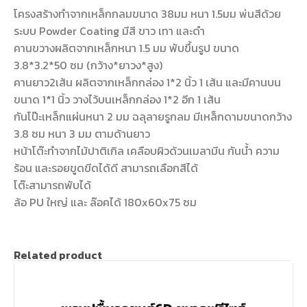
โครงสร้างทำจากเหล็กกลมขนาด 38มม หนา 1.5มม พ่นสีด้วย
ระบบ Powder Coating มีสี ขาว เทา และดำ
คานขวางผลิตจากเหล็กหนา 1.5 มม พับขึ้นรูป ขนาด
3.8*3.2*50 ซม (กว้าง*ยาวง*สูง)
คานยาว2เส้น ผลิตจากเหล็กกล่อง 1*2 นิ้ว 1 เส้น และมีคานบน
ขนาด 1*1 นิ้ว วางไว้บนเหล็กกล่อง 1*2 อีก 1 เส้น
กันโป๊ะเหล็กแผ่นหนา 2 มม ฉลุลายรูกลม มีเหล็กดามขนาดกว้าง
3.8 ซม หนา 3 มม ตามด้านยาว
หน้าโต๊ะทำจากไม้ปาติเกิล เคลือบผิวด้วนเมลามีน กันน้ำ ความ
ร้อน และรอยขูดขีดได้ดี สามารถเลือกสีได้
โต๊ะสามารถพับได้
ล้อ PU ใหญ่ และ ล๊อคได้ 180x60x75 ซม
Related product