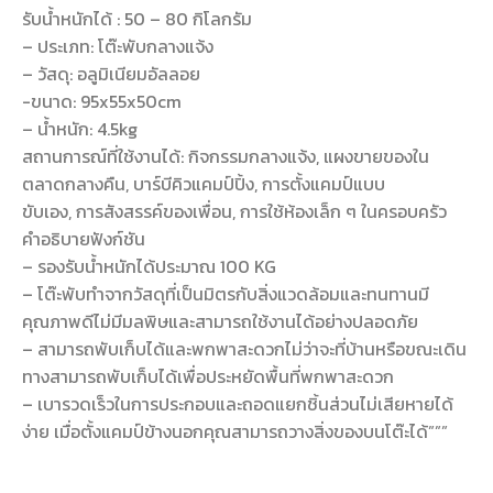
รับน้ำหนักได้ : 50 – 80 กิโลกรัม
– ประเภท: โต๊ะพับกลางแจ้ง
– วัสดุ: อลูมิเนียมอัลลอย
-ขนาด: 95x55x50cm
– น้ำหนัก: 4.5kg
สถานการณ์ที่ใช้งานได้: กิจกรรมกลางแจ้ง, แผงขายของใน
ตลาดกลางคืน, บาร์บีคิวแคมป์ปิ้ง, การตั้งแคมป์แบบ
ขับเอง, การสังสรรค์ของเพื่อน, การใช้ห้องเล็ก ๆ ในครอบครัว
คำอธิบายฟังก์ชัน
– รองรับน้ำหนักได้ประมาณ 100 KG
– โต๊ะพับทำจากวัสดุที่เป็นมิตรกับสิ่งแวดล้อมและทนทานมี
คุณภาพดีไม่มีมลพิษและสามารถใช้งานได้อย่างปลอดภัย
– สามารถพับเก็บได้และพกพาสะดวกไม่ว่าจะที่บ้านหรือขณะเดิน
ทางสามารถพับเก็บได้เพื่อประหยัดพื้นที่พกพาสะดวก
– เบารวดเร็วในการประกอบและถอดแยกชิ้นส่วนไม่เสียหายได้
ง่าย เมื่อตั้งแคมป์ข้างนอกคุณสามารถวางสิ่งของบนโต๊ะได้”””