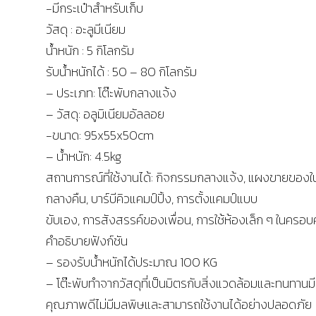
-มีกระเป๋าสำหรับเก็บ
วัสดุ : อะลูมีเนียม
น้ำหนัก : 5 กิโลกรัม
รับน้ำหนักได้ : 50 – 80 กิโลกรัม
– ประเภท: โต๊ะพับกลางแจ้ง
– วัสดุ: อลูมิเนียมอัลลอย
-ขนาด: 95x55x50cm
– น้ำหนัก: 4.5kg
สถานการณ์ที่ใช้งานได้: กิจกรรมกลางแจ้ง, แผงขายของ
กลางคืน, บาร์บีคิวแคมป์ปิ้ง, การตั้งแคมป์แบบ
ขับเอง, การสังสรรค์ของเพื่อน, การใช้ห้องเล็ก ๆ ในครอบ
คำอธิบายฟังก์ชัน
– รองรับน้ำหนักได้ประมาณ 100 KG
– โต๊ะพับทำจากวัสดุที่เป็นมิตรกับสิ่งแวดล้อมและทนทานมี
คุณภาพดีไม่มีมลพิษและสามารถใช้งานได้อย่างปลอดภัย