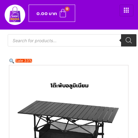
0.00
บาท
Sale 33%