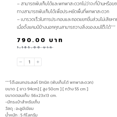
– สามารถพับเก็บได้และพกพาสะดวกไม่ว่าจะที่บ้านหรือข
ทางสามารถพับเก็บได้เพื่อประหยัดพื้นที่พกพาสะดวก
– เบารวดเร็วในการประกอบและถอดแยกชิ้นส่วนไม่เสียหาย
เมื่อตั้งแคมป์ข้างนอกคุณสามารถวางสิ่งของบนโต๊ะได้”””
790.00
บาท
1,185.00
บาท
“””โต๊ะอเนกประสงค์ ปิกนิค (พับเก็บได้ พกพาสะดวก)
ขนาด :[ ยาว 94cm] [ สูง 50cm ] [ กว้าง 55 cm ]
ขนาดตอนเก็บ :56x23x13 cm.
-มีกระเป๋าสำหรับเก็บ
วัสดุ : อะลูมีเนียม
น้ำหนัก : 5 กิโลกรัม