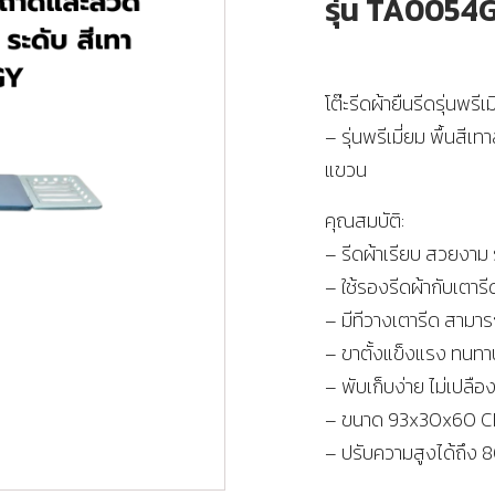
รุ่น TA0054
โต๊ะรีดผ้ายืนรีดรุ่นพร
– รุ่นพรีเมี่ยม พื้นสี
แขวน
คุณสมบัติ:
– รีดผ้าเรียบ สวยงาม 
– ใช้รองรีดผ้ากับเตารีด
– มีทีวางเตารีด สามา
– ขาตั้งแข็งแรง ทนทา
– พับเก็บง่าย ไม่เปลือง
– ขนาด 93x30x60 C
– ปรับความสูงได้ถึง 