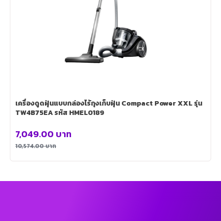
เครื่องดูดฝุ่นแบบกล่องไร้ถุงเก็บฝุ่น Compact Power XXL รุ่น
TW4B75EA รหัส HMEL0189
7,049.00
บาท
10,574.00
บาท