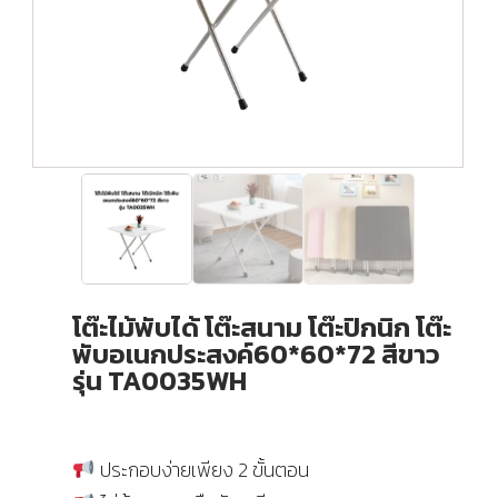
โต๊ะไม้พับได้ โต๊ะสนาม โต๊ะปิกนิก โต๊ะ
พับอเนกประสงค์60*60*72 สีขาว
รุ่น TA0035WH
ประกอบง่ายเพียง 2 ขั้นตอน