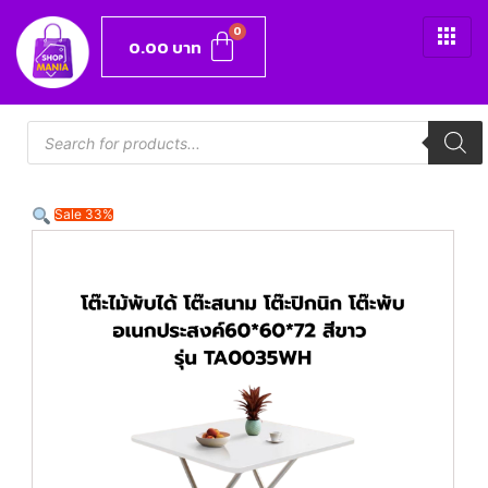
0.00
บาท
Sale 33%