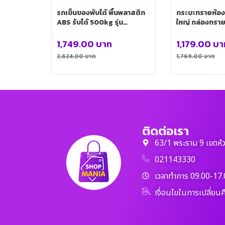
รถเข็นของพับได้ พื้นพลาสติก
กระบะทรายห้อ
ABS รับได้ 500kg รุ่น
ใหญ่ กล่องทรายก
Trolley0003-500
ที่ตักทราย (สีเขี
PET0028-GR
1,749.00
บาท
1,179.00
บา
2,624.00
บาท
1,769.00
บาท
ติดต่อเรา
63/1 พระราม 9 เขตห้
021143330
เวลาทำการ 09.00-17.
เงื่อนไขในการเปลี่ยนค