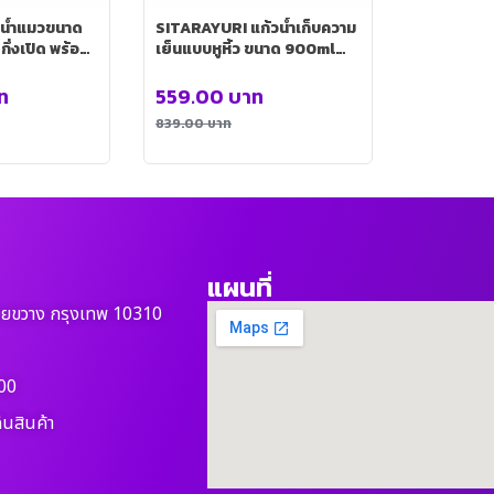
งน้ำแมวขนาด
SITARAYURI แก้วน้ำเก็บความ
ึ่งเปิด พร้อม
เย็นแบบหูหิ้ว ขนาด 900ml
ยว) รุ่น
สีชมพู รุ่น KC0100PK
ท
559.00
บาท
839.00
บาท
แผนที่
วยขวาง กรุงเทพ 10310
00
ืนสินค้า