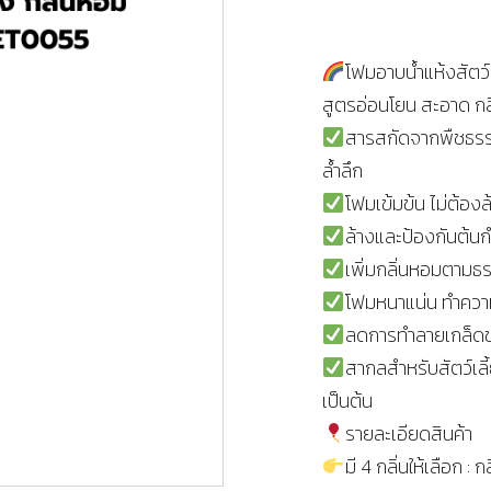
โฟมอาบน้ำแห้งสัตว
สูตรอ่อนโยน สะอาด กล
สารสกัดจากพืชธรรม
ล้ำลึก
โฟมเข้มข้น ไม่ต้องล
ล้างและป้องกันต้นก
เพิ่มกลิ่นหอมตามธร
โฟมหนาแน่น ทำความ
ลดการทำลายเกล็ดขน 
สากลสำหรับสัตว์เล
เป็นต้น
รายละเอียดสินค้า
มี 4 กลิ่นให้เลือก : 