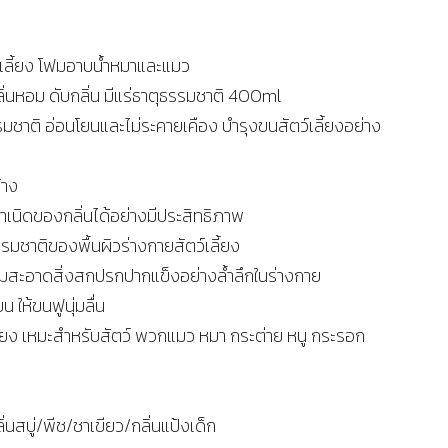
์เลี้ยง โฟมอาบน้ำหมาและแมว
ิ่นหอม ดับกลิ่น มีแร่ธาตุธรรมชาติ 400ml
ชาติ อ่อนโยนและไม่ระคายเคือง บำรุงขนสัตว์เลี้ยงอย่าง
้าง
ำเนิดของกลิ่นได้อย่างมีประสิทธิภาพ
รมชาติของพื้นผิวร่างกายสัตว์เลี้ยง
สะอาดสิ่งสกปรกปากแข็งอย่างล้ำลึกในร่างกาย
ให้ขนฟูนุ่มลื่น
ี้ยง เหมะสำหรับสัตว์ พวกแมว หมา กระต่าย หนู กระรอก
กลิ่นสบู่/พีช/ชาเขียว/กลิ่นแป้งเด็ก