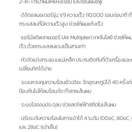
2-in-1 ที่เป่าผมให้แห้งเรียบ และซ่อนผมชี้ฟู
· ดิจิตอลมอเตอร์รุ่น V9 ความเร็ว 110,000 รอบต่อนาที ทำ
กระแสลมที่มีความเร็วสูง ช่วยให้ผมแห้งเร็ว
· แอร์มัลติพลายเออร์ (Air Multiplier) เทคโนโลยี ช่วยให้ผ
เร็ว ด้วยกระแสลมแรงเป็นสามเท่า
· หัวจัดแต่งทรงแบบแม่เหล็ก ประกบติดกับที่ตัวเครื่องและ
เปลี่ยนทิศได้ง่าย
· ระบบควบคุมความร้อนอัจฉริยะ วัดอุณหภูมิได้ 40 ครั้งต่
ป้องกันไม่ให้ลมร้อนจัด ทำลายเส้นผม
· ระบบไอออนประจุลบ ช่วยลดไฟฟ้าสถิตในเส้นผม
· ปรับระดับความร้อนในการเป่าได้ 4 ระดับ 100oC, 80oC
และ 28oC (เป่าเย็น)