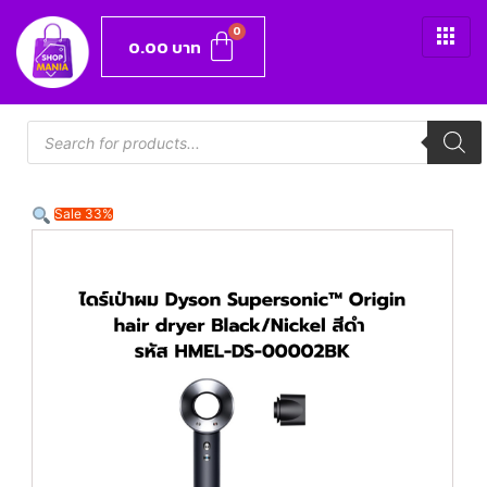
0.00
บาท
Sale 33%