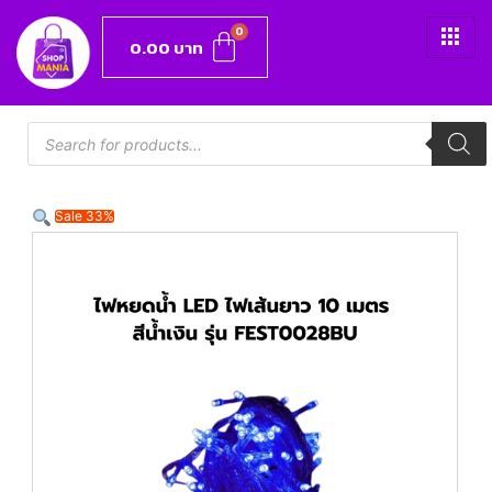
0.00
บาท
Sale 33%