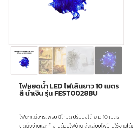
ไฟหยดน้ำ LED ไฟเส้นยาว 10 เมตร
สี น้ำเงิน รุ่น FEST0028BU
ไฟตกแต่งกระพริบ 8โหมด ปรับนิ่งได้ ยาว 10 เมตร
ติดตั้งง่ายและทำงานด้วยไฟบ้าน จึงเสียบไฟบ้านใช้งานได้