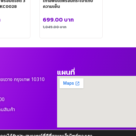
 พร้อมดีไซด์ 3
เก้าอี้พับได้พร้อมกระเป๋าเก็บ
่น KC0028
ความเย็น
ท
699.00
บาท
1,049.00
บาท
แผนที่
วยขวาง กรุงเทพ 10310
00
ืนสินค้า