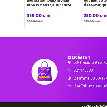
ถังน้ำพลาสติกมีหูหิ้ว ทรงกลม
ชุดชามแก้ว 3 ใบ
ขนาด 15.2 ลิตร รุ่น HMEL0124
สี (คละลาย) รุ
359.00
บาท
250.00
บา
539.00
บาท
375.00
บาท
ติดต่อเรา
63/1 พระราม 9 เขตห้
021143330
เวลาทำการ 09.00-17.
เงื่อนไขในการเปลี่ยนค