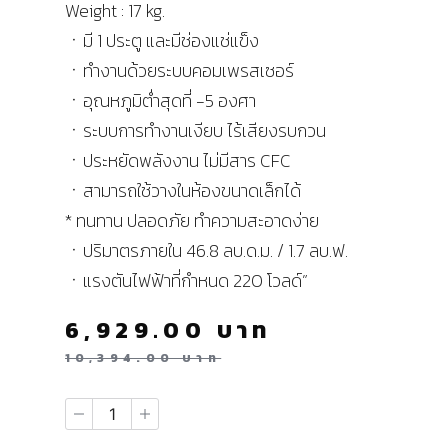
Weight : 17 kg.
ㆍมี 1 ประตู และมีช่องแช่แข็ง
ㆍทำงานด้วยระบบคอมเพรสเซอร์
ㆍอุณหภูมิต่ำสุดที่ -5 องศา
ㆍระบบการทำงานเงียบ ไร้เสียงรบกวน
ㆍประหยัดพลังงาน ไม่มีสาร CFC
ㆍสามารถใช้วางในห้องขนาดเล็กได้
* ทนทาน ปลอดภัย ทำความสะอาดง่าย
ㆍปริมาตรภายใน 46.8 ลบ.ด.ม. / 1.7 ลบ.ฟ.
ㆍแรงตันไฟฟ้าที่กำหนด 220 โวลด์”
6,929.00
บาท
10,394.00
บาท