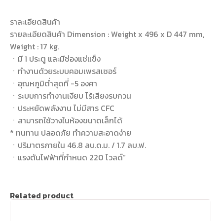
ราละเอียดสินค้า
รายละเอียดสินค้า Dimension : Weight x 496 x D 447 mm,
Weight : 17 kg.
ㆍมี 1 ประตู และมีช่องแช่แข็ง
ㆍทำงานด้วยระบบคอมเพรสเซอร์
ㆍอุณหภูมิต่ำสุดที่ -5 องศา
ㆍระบบการทำงานเงียบ ไร้เสียงรบกวน
ㆍประหยัดพลังงาน ไม่มีสาร CFC
ㆍสามารถใช้วางในห้องขนาดเล็กได้
* ทนทาน ปลอดภัย ทำความสะอาดง่าย
ㆍปริมาตรภายใน 46.8 ลบ.ด.ม. / 1.7 ลบ.ฟ.
ㆍแรงตันไฟฟ้าที่กำหนด 220 โวลด์”
Related product