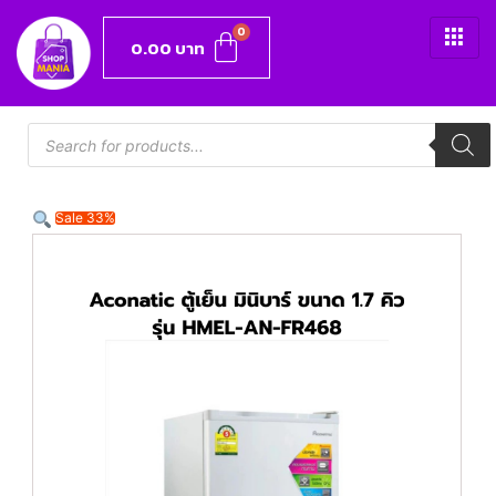
0.00
บาท
Sale 33%