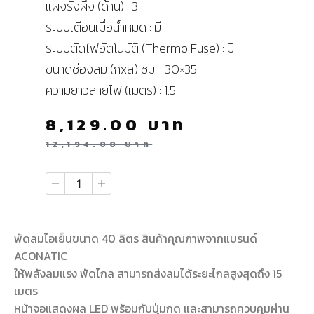
แผงรังผึ้ง (ด้าน) : 3
ระบบเตือนเมื่อน้ำหมด : มี
ระบบตัดไฟอัตโนมัติ (Thermo Fuse) : มี
ขนาดช่องลม (กxส) ซม. : 30×35
ความยาวสายไฟ (เมตร) : 1.5
8,129.00
บาท
12,194.00
บาท
พัดลมไอเย็นขนาด 40 ลิตร สินค้าคุณภาพจากแบรนด์
ACONATIC
ให้พลังลมแรง พัดไกล สามารถส่งลมได้ระยะไกลสูงสุดถึง 15
เมตร
หน้าจอแสดงผล LED พร้อมกับปุ่มกด และสามารถควบคุมผ่าน