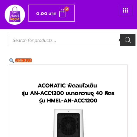
0.00
บาท
Sale 33%