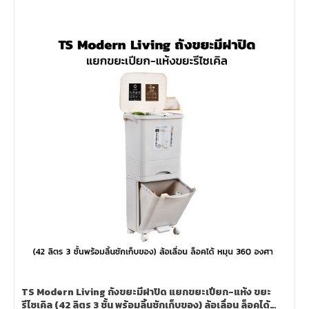
TS Modern Living ถังขยะมีฝาปิด แยกขยะเปียก-แห้ง ขยะ
รีไซเคิล (42 ลิตร 3 ชั้น พร้อมลิ้นชักเก็บของ) ล้อเลื่อน ล็อคได้