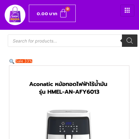
0.00
บาท
Sale 33%