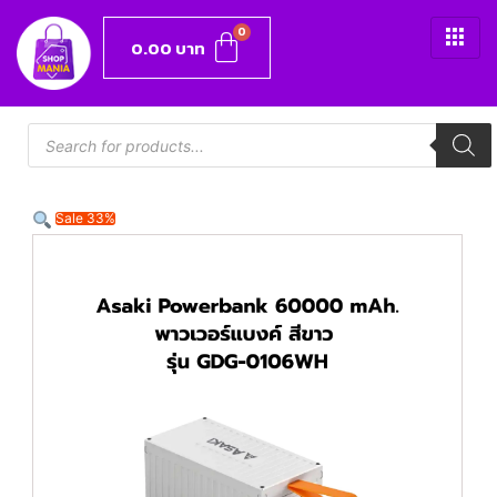
0.00
บาท
Sale 33%