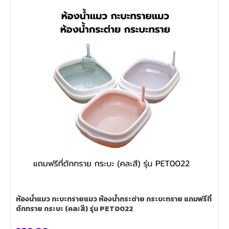
ห้องน้ำแมว กะบะทรายแมว ห้องน้ํากระต่าย กระบะทราย แถมฟรีที่
ตักทราย กระบะ (คละสี) รุ่น PET0022