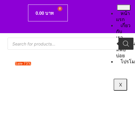
0.00
บาท
หน้า
แรก
เกี่ยว
กับ
เรา
คำถา
ที่พบ
บ่อย
โปรโม
Sale 73%
X