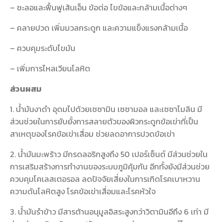
– ชะลอและฟื้นฟูเส้นเอ็น ข้อต่อ ไขข้อและกล้ามเนื้อต่างๆ
– คลายปวด เพิ่มมวลกระดูก และความแข็งแรงกล้ามเนื้อ
– ควบคุมระดับไขมัน
– เพิ่มการไหลเวียนโลหิต
ส่วนผสม
1. น้ำมันงาดำ อุดมไปด้วยเซซามิน เซซามอล และเซซาโมลิน มี
ส่วนช่วยในการยับยั้งการสลายตัวของผิวกระดูกข้อเข่าที่เป็น
สาเหตุของโรคข้อเข่าเสื่อม ช่วยลดอาการปวดข้อเข่า
2. น้ำมันมะพร้าว มีกรดลอริกสูงถึง 50 เปอร์เซ็นต์ มีส่วนช่วยใน
การเสริมสร้างการทำงานของระบบภูมิคุ้มกัน อีกทั้งยังมีส่วนช่วย
ควบคุมโคเลสเตอรอล ลดปัจจัยเสี่ยงในการเกิดโรคเบาหวาน
ความดันโลหิตสูง โรคข้อเข่าเสื่อมและโรคหัวใจ
3. น้ำมันรำข้าว มีสารต้านอนุมูลอิสระสูงกว่าวิตามินอีถึง 6 เท่า มี