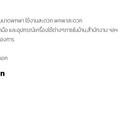
์ขนาดพกพา ใช้งานสะดวก พกพาสะดวก
มือ และอุปกรณ์เครื่องใช้ต่างๆภายในบ้าน,สำนักงาน ฯลฯ
้องการ
งออก
าท