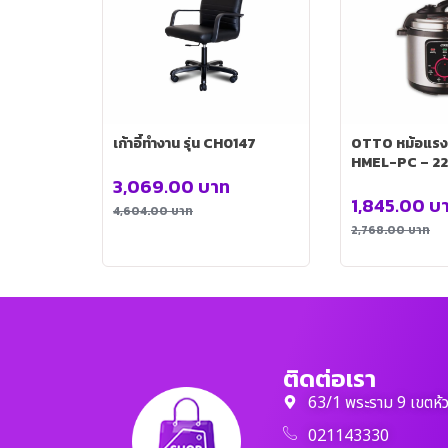
เก้าอี้ทำงาน รุ่น CH0147
OTTO หม้อแรงดั
HMEL-PC – 22
3,069.00
บาท
1,845.00
บ
4,604.00
บาท
2,768.00
บาท
ติดต่อเรา
63/1 พระราม 9 เขตห้
021143330