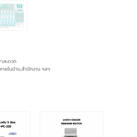
พาสะดวก
ๆภายในบ้าน,สำนักงาน ฯลฯ