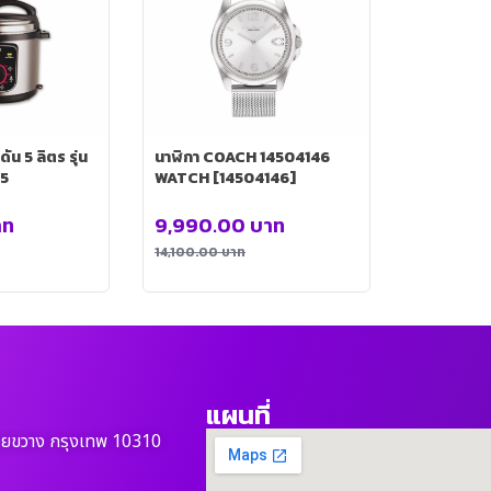
น 5 ลิตร รุ่น
นาฬิกา COACH 14504146
5
WATCH [14504146]
าท
9,990.00
บาท
14,100.00
บาท
แผนที่
วยขวาง กรุงเทพ 10310