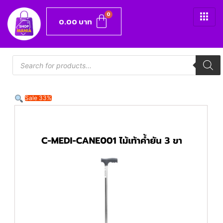
0.00
บาท
Sale 33%