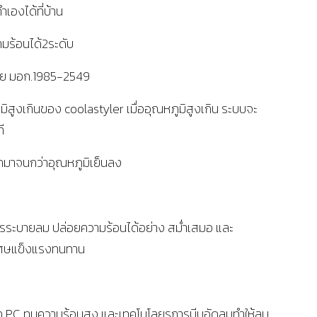
องได้ที่บ้าน
มร้อนได้2ระดับ
ย มอก.1985-2549
ิสูงเกินของ coolastyler เมื่ออุณหภูมิสูงเกิน ระบบจะ
ี
กมาจนกว่าอุณหภูมิเย็นลง
ารระบายลม ปล่อยความร้อนได้อย่าง สม่ำเสมอ และ
เศษแข็งแรงทนทาน
ค PC ทนความร้อนสูง และเทคโนโลยรการบีบอัดลมทำให้ลม