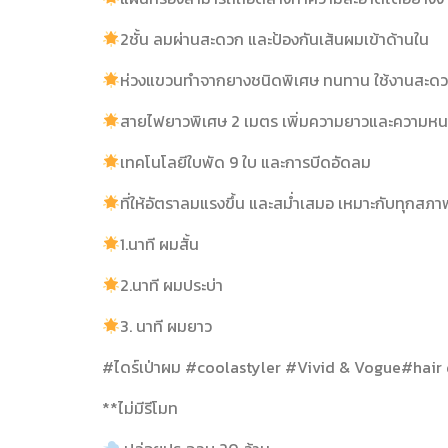
2ชั้น ลมผ่านสะดวก และป้องกันเส้นผมเข้าด้านใน
ห่วงแขวนทำจากยางชนิดพิเศษ ทนทาน ใช้งานสะด
สายไฟยาวพิเศษ 2 เมตร เพิ่มความยาวและความหนา
เทคโนโลยีใบพัด 9 ใบ และการบีดอัดลม
ที่ให้อัตราลมแรงขึ้น และสม่ำเสมอ เหมาะกับทุกสภา
1.นาที ผมสั้น
2.นาที ผมประบ่า
3. นาที ผมยาว
#ไดร์เป่าผม #coolastyler #Vivid & Vogue#hair 
**ไม่มีรีโมท