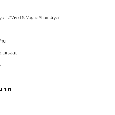
tyler #Vivid & Vogue#hair dryer
้าน
ะดับแรงลม
ร
.
บาท