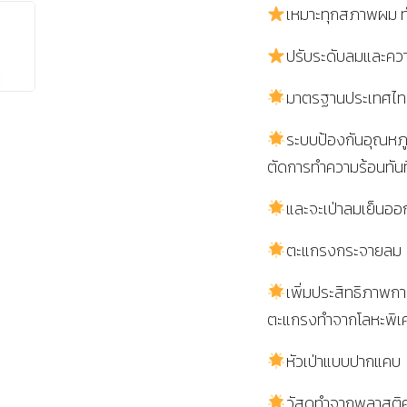
เหมาะทุกสภาพผม ทำเ
ปรับระดับลมและควา
มาตรฐานประเทศไท
ระบบป้องกันอุณหภูม
ตัดการทำความร้อนทันท
และจะเป่าลมเย็นออ
ตะแกรงกระจายลม
เพิ่มประสิทธิภาพก
ตะแกรงทำจากโลหะพิ
หัวเป่าแบบปากแคบ
วัสดุทำจากพลาสติ