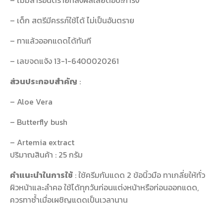
– ไม่มีสารอันตรายที่ส่งผลเสียต่อปะการัง
– เด็ก สตรีมีครรภ์ใช้ได้ ไม่เป็นอันตราย
– ทาแล้วออกแดดได้ทันที
– เลขจดแจ้ง 13-1-6400020261
ส่วนประกอบสำคัญ
:
– Aloe Vera
– Butterfly bush
– Artemia extract
ปริมาณสินค้า : 25 กรัม
คำแนะนำในการใช้
: ใช้ครีมกันแดด 2 ข้อนิ้วมือ ทาเกลี่ยให้ทั่ว
ผิวหน้าและลำคอ ใช้ได้ทุกวันก่อนแต่งหน้าหรือก่อนออกแดด,
ควรทาซ้ำเมื่อเผชิญแดดเป็นเวลานาน