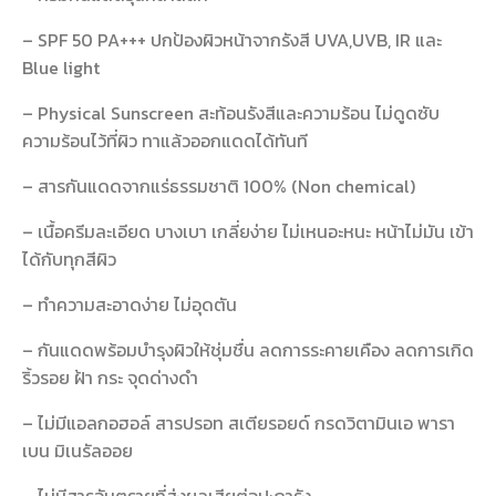
– SPF 50 PA+++ ปกป้องผิวหน้าจากรังสี UVA,UVB, IR และ
Blue light
– Physical Sunscreen สะท้อนรังสีและความร้อน ไม่ดูดซับ
ความร้อนไว้ที่ผิว ทาแล้วออกแดดได้ทันที
– สารกันแดดจากแร่ธรรมชาติ 100% (Non chemical)
– เนื้อครีมละเอียด บางเบา เกลี่ยง่าย ไม่เหนอะหนะ หน้าไม่มัน เข้า
ได้กับทุกสีผิว
– ทำความสะอาดง่าย ไม่อุดตัน
– กันแดดพร้อมบำรุงผิวให้ชุ่มชื่น ลดการระคายเคือง ลดการเกิด
ริ้วรอย ฝ้า กระ จุดด่างดำ
– ไม่มีแอลกอฮอล์ สารปรอท สเตียรอยด์ กรดวิตามินเอ พารา
เบน มิเนรัลออย