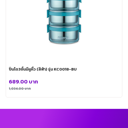
ปิ่นโต3ชั้นมีหูหิ้ว (สีฟ้า) รุ่น KC0018-BU
689.00
บาท
1,034.00
บาท