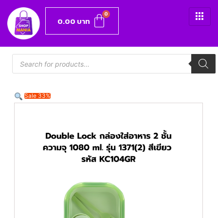
0.00
บาท
Sale 33%