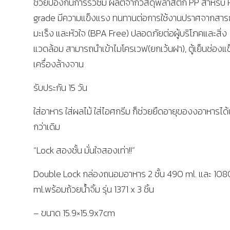
ช่วยป้องกันการรั่วซึม ผลิตจากวัสดุพลาสติก PP สำหรับ
grade มีความแข็งแรง ทนทานต่อการใช้งานปราศจากสาร
มะเร็ง และหัวใจ (BPA Free) ปลอดภัยต่อผู้บริโภคและสิ่ง
แวดล้อม สามารถนำเข้าไมโครเวฟ(ยกเว้นฝา), ตู้เย็นช่องแ
เครื่องล้างจาน
รับประกัน 15 วัน
ใส่อาหาร ใส่ผลไม้ ใส่ไอศกรีม ก็ช่วยยืดอายุของงอาหารได
กว่าเดิม
“Lock สองชั้น มั่นใจสองเท่า!!”
Double Lock กล่องถนอมอาหาร 2 ชั้น 490 ml. และ 108
ml.พร้อมถ้วยน้ำจิ้ม รุ่น 1371 x 3 ชิ้น
– ขนาด 15.9×15.9x7cm