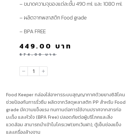
– ขนาดความจุของแต่ละชั้น 490 ml. และ 1080 ml.
– ผลิตจากพลาสติก Food grade
– BPA FREE
449.00
บาท
674.00
บาท
Food Keeper กล่องใส่อาหารระบบสุญญากาศด้วยยางซิลิโคน
ช่วยป้องกันการรั่วซึม ผลิตจากวัสดุพลาสติก PP สำหรับ Food
grade มีความแข็งแรง ทนทานต่อการใช้งานปราศจากสารก่อ
มะเร็ง และหัวใจ (BPA Free) ปลอดภัยต่อผู้บริโภคและสิ่ง
แวดล้อม สามารถนำเข้าไมโครเวฟ(ยกเว้นฝา), ตู้เย็นช่องแข็ง
และเครื่องล้างจาน