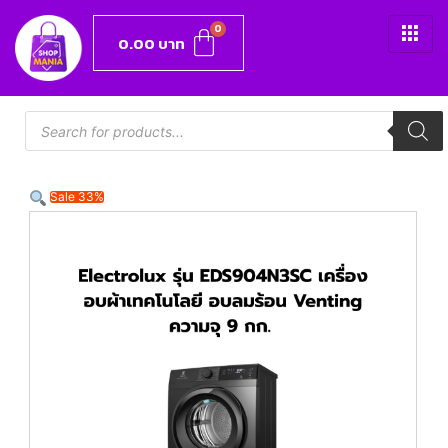
0.00
บาท
Sale 33%