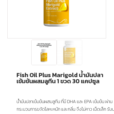
Fish Oil Plus Marigold น้ำมันปลา
เข้มข้นผสมลูทีน 1 ขวด 30 แคปซูล
น้ำมันปลาเข้มข้นผสมลูทีน ที่มี DHA และ EPA เข้มข้น ผ่าน
กระบวนการขจัดโลหะหนัก และกลิ่น จึงไม่คาว เม็ดเล็ก รั