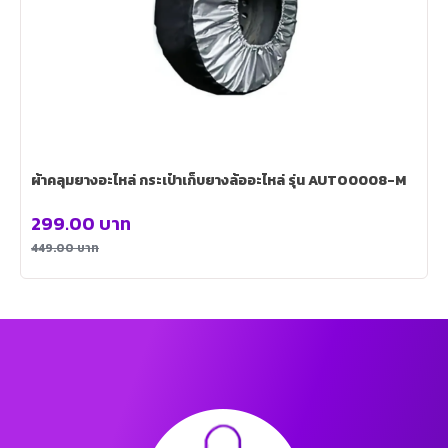
ผ้าคลุมยางอะไหล่ กระเป๋าเก็บยางล้ออะไหล่ รุ่น AUTO0008-M
299.00
บาท
449.00
บาท