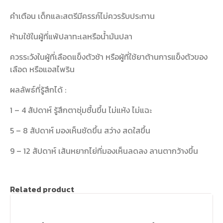
คำเตือน เด็กและสตรีมีครรภ์ไม่ควรรับประทาน
ห้ามใช้ในผู้ที่แพ้ปลาทะเลหรือน้ำมันปลา
ควรระวังในผู้ที่เลือดแข็งตัวช้า หรือผู้ที่ใช้ยาต้านการแข็งตัวของ
เลือด หรือแอสไพริน
ผลลัพธ์ที่รู้สึกได้ :
1 – 4 สัปดาห์ รู้สึกตาชุ่มชื้นขึ้น ไม่แห้ง ไม่แฉะ
5 – 8 สัปดาห์ มองเห็นชัดขึ้น สว่าง สดใสขึ้น
9 – 12 สัปดาห์ เส้นหยากไย่ที่มองเห็นลดลง ลานตากว้างขึ้น
Related product