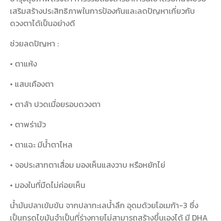
เสริมสร้างประสิทธิภาพในการป้องกันและลดปัญหาเกี่ยวกับ
ดวงตาได้เป็นอย่างดี
ช่วยลดปัญหา :
• ตาแห้ง
• แสบเคืองตา
• ตาล้า ปวดเมื่อยรอบดวงตา
• ตาพร่ามัว
• ตาแฉะ มีน้ำตาไหล
• จอประสาทตาเสื่อม มองเห็นแสงวาบ หรือหยักไย่
• มองในที่มืดไม่ค่อยเห็น
น้ำมันปลาเข้มข้น จากปลาทะเลน้ำลึก อุดมด้วยโอเมก้า-3 ซึ่ง
เป็นกรดไขมันจำเป็นที่ร่างกายไม่สามารถสร้างขึ้นเองได้ มี DHA