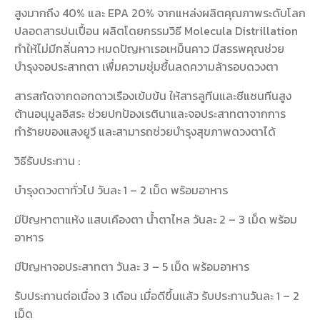
สูงมากถึง 40% และ EPA 20% จากแหล่งผลิตคุณภาพระดับโลก
ปลอดสารปนเปื้อน ผลิตโดยกรรมวิธี Molecula Distrillation
ทำให้ไม่มีกลิ่นคาว หมดปัญหาเรอเหม็นคาว มีสรรพคุณช่วย
บำรุงจอประสาทตา เพื่มความชุ่มชื้นลดความล้ารอบดวงตา
สารสกัดจากดอกดาวเรืองเข้มข้น ให้สารลูทีนและซีแซนทีนสูง
ต้านอนุมูลอิสระ ช่วยปกป้องเรตินาและจอประสาทตาจากการ
ทำร้ายของแสงยูวี และสามารถช่วยบำรุงสุขภาพดวงตาได้
วิธีรับประทาน :
บำรุงดวงตาทั่วไป วันละ 1 – 2 เม็ด พร้อมอาหาร
มีปัญหาตาแห้ง แสบเคืองตา น้ำตาไหล วันละ 2 – 3 เม็ด พร้อม
อาหาร
มีปัญหาจอประสาทตา วันละ 3 – 5 เม็ด พร้อมอาหาร
รับประทานต่อเนื่อง 3 เดือน เมื่อดีขึ้นแล้ว รับประทานวันละ 1 – 2
เม็ด