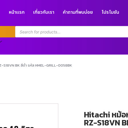
หน้าแรก
เกี่ยวกับเรา
คำถามที่พบบ่อย
โปรโมชัน
ุ่น RZ-S18VN BK สีดำ รหัส HMEL-GRILL-0058BK
Hitachi หม้อห
RZ-S18VN BK