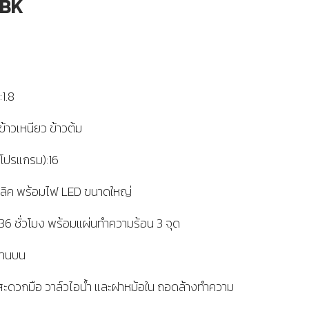
8BK
1.8
้าวเหนียว ข้าวต้ม
โปรแกรม):16
ลลิค พร้อมไฟ LED ขนาดใหญ่
ด 36 ชั่วโมง พร้อมแผ่นทำความร้อน 3 จุด
ด้านบน
บสะดวกมือ วาล์วไอน้ำ และฝาหม้อใน ถอดล้างทำความ