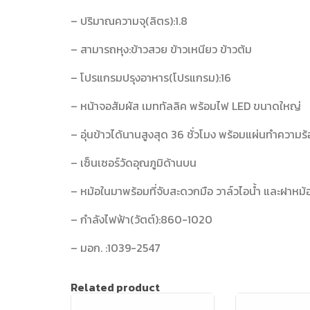
– ปริมาณความจุ(ลิตร):1.8
– สามารถหุง:ข้าวสวย ข้าวเหนียว ข้าวต้ม
– โปรแกรมปรุงอาหาร(โปรแกรม):16
– หน้าจอสัมผัส เมททัลลิค พร้อมไฟ LED ขนาดใหญ่
– อุ่นข้าวได้นานสูงสุด 36 ชั่วโมง พร้อมแผ่นทำความร้
– เซ็นเซอร์วัดอุณภูมิด้านบน
– หม้อในมาพร้อมที่จับสะดวกมือ วาล์วไอน้ำ และฝาห
– กำลังไฟฟ้า(วัตต์):860-1020
– มอก. :1039-2547
Related product