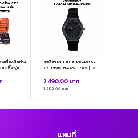
ดเครื่องมือช่าง
นาฬิกา REEBOK RV-POS-
82 ชิ้น รุ่น
L2-PBIB-BA RV-POS (L2-
PBIB-BA) [RV-POS-L2-
PBIB-BA]
ท
2,490.00
บาท
3,200.00
บาท
แผนที่