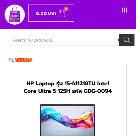
0.00
บาท
Sale 33%