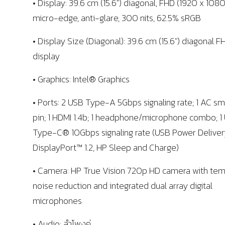
• Display: 39.6 cm (15.6″) diagonal, FHD (1920 x 1080)
micro-edge, anti-glare, 300 nits, 62.5% sRGB
• Display Size (Diagonal): 39.6 cm (15.6″) diagonal F
display
• Graphics: Intel® Graphics
• Ports: 2 USB Type-A 5Gbps signaling rate; 1 AC sm
pin; 1 HDMI 1.4b; 1 headphone/microphone combo; 1
Type-C® 10Gbps signaling rate (USB Power Deliver
DisplayPort™ 1.2, HP Sleep and Charge)
• Camera: HP True Vision 720p HD camera with tem
noise reduction and integrated dual array digital
microphones
• Audio: ลำโพงคู่