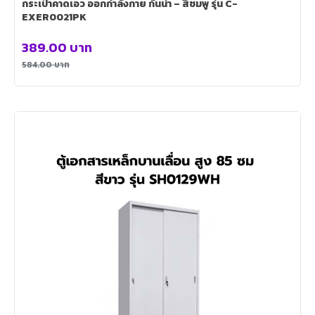
กระเป๋าคาดเอว ออกกำลังกาย กันน้ำ – สีชมพู รุ่น C-
EXER0021PK
389.00
บาท
584.00
บาท