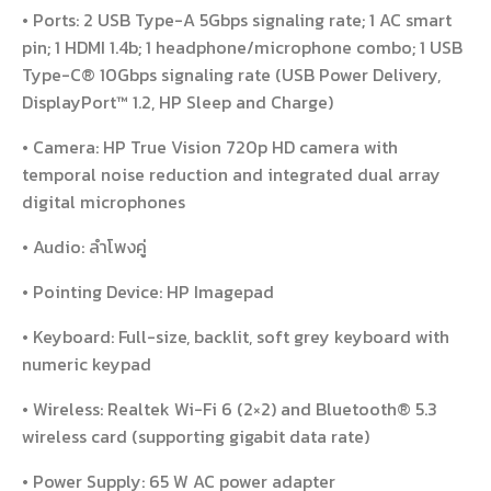
• Ports: 2 USB Type-A 5Gbps signaling rate; 1 AC smart
pin; 1 HDMI 1.4b; 1 headphone/microphone combo; 1 USB
Type-C® 10Gbps signaling rate (USB Power Delivery,
DisplayPort™ 1.2, HP Sleep and Charge)
• Camera: HP True Vision 720p HD camera with
temporal noise reduction and integrated dual array
digital microphones
• Audio: ลำโพงคู่
• Pointing Device: HP Imagepad
• Keyboard: Full-size, backlit, soft grey keyboard with
numeric keypad
• Wireless: Realtek Wi-Fi 6 (2×2) and Bluetooth® 5.3
wireless card (supporting gigabit data rate)
• Power Supply: 65 W AC power adapter