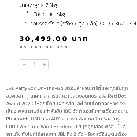
น้ําหนักสุทธิ: 7.5kg
– น้ําหนักรวม: 10.15kg
– ขนาดบรรจุภัณฑ์ (กว้าง x สูง x ลึก): 600 x 367 x 3
30,499.00
บาท
45,749.00
บาท
JBL PartyBox On-The-Go พร้อมสำหรับปาร์ตี้ของคุณในทุก
ช่วงเวลา ทุกเทศกาล การันตีความสุดยอดกับรางวัล Red Dot
Award 2020 ให้คุณได้สัมผัส รู้สึกและได้ยินได้ทุกจังหวะของ
เสียงเพลง มาพร้อมกำลังขับ 100 วัตต์ รองรับการเชื่อมต่อผ่าน
Bluetooth, USB หรือ AUX สามารถเชื่อมต่อ 2 เครื่อง ในรูป
แบบ TWS (True Wireless Stereo) สนุกคูณสอง พร้อมมันส์
ยกแก๊ง กับไมค์ไร้สายจาก JBL ถึง 2 ตัว หรือจะใช้อินพุตเครื่อง