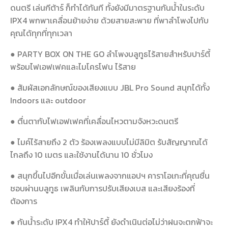
ดนตรี เล่นกีต้าร์ ก็ทำได้ทันที ทั้งยังมีมาตรฐานกันน้ำในระดับ
IPX4 พกพาเคลื่อนย้ายง่าย ด้วยสายสะพาย ที่พาลำโพงไปกับ
คุณได้ทุกที่ทุกเวลา
● PARTY BOX ON THE GO ลำโพงบลูทูธไร้สายสำหรับปาร์ตี้
พร้อมไฟเอฟเฟคและไมโครโฟน ไร้สาย
● สัมผัสเอกลักษณ์ของเสียงแบบ JBL Pro Sound สนุกได้ทั้ง
Indoors และ outdoor
● ตื่นตากับไฟเอฟเฟคที่เคลื่อนไหวตามจังหวะดนตรี
● ไมค์ไร้สายถึง 2 ตัว ร้องเพลงแบบไม่มีลิมิต รับสัญญาณได้
ไกลถึง 10 เมตร และใช้งานได้นาน 10 ชั่วโมง
● สนุกขึ้นไปอีกขั้นเมื่อเล่นเพลงจากแอปฯ คาราโอเกะที่คุณชื่น
ชอบผ่านบลูทูธ เพลินกับการปรับเสียงเบส และเสียงร้องที่
ต้องการ
● กันน้ำระดับ IPX4 ทำให้ปาร์ตี้ ยังดำเนินต่อไม่ว่าฝนจะตกฟ้าจะ