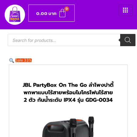
0.00
บาท
Sale 33%