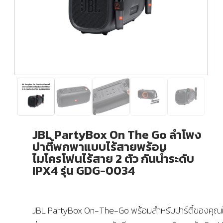
JBL PartyBox On The Go ลำโพง
ปาตี้พกพาแบบไร้สายพร้อม
ไมโครโฟนไร้สาย 2 ตัว กันน้ำระดับ
IPX4 รุ่น GDG-0034
JBL PartyBox On-The-Go พร้อมสำหรับปาร์ตี้ของคุณ