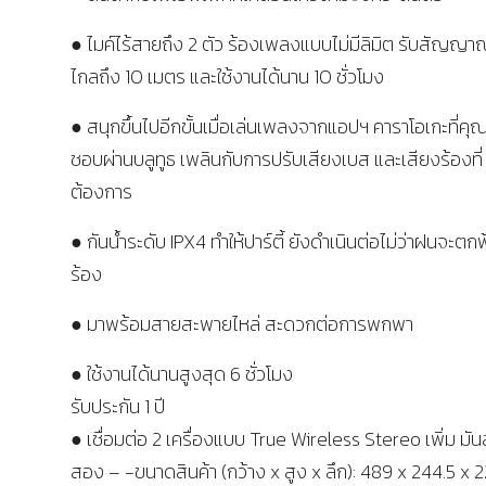
● ไมค์ไร้สายถึง 2 ตัว ร้องเพลงแบบไม่มีลิมิต รับสัญญา
ไกลถึง 10 เมตร และใช้งานได้นาน 10 ชั่วโมง
● สนุกขึ้นไปอีกขั้นเมื่อเล่นเพลงจากแอปฯ คาราโอเกะที่คุณ
ชอบผ่านบลูทูธ เพลินกับการปรับเสียงเบส และเสียงร้องที่
ต้องการ
● กันน้ำระดับ IPX4 ทำให้ปาร์ตี้ ยังดำเนินต่อไม่ว่าฝนจะตก
ร้อง
● มาพร้อมสายสะพายไหล่ สะดวกต่อการพกพา
● ใช้งานได้นานสูงสุด 6 ชั่วโมง
รับประกัน 1 ปี
● เชื่อมต่อ 2 เครื่องแบบ True Wireless Stereo เพิ่ม มัน
สอง – -ขนาดสินค้า (กว้าง x สูง x ลึก): 489 x 244.5 