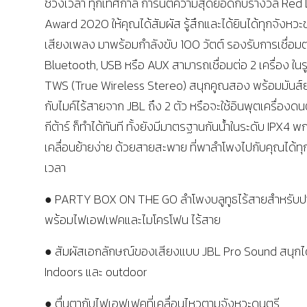
ช่วงเวลา ทุกเทศกาล การันตีความสุดยอดกับรางวัล Red
Award 2020 ให้คุณได้สัมผัส รู้สึกและได้ยินได้ทุกจังหว
เสียงเพลง มาพร้อมกำลังขับ 100 วัตต์ รองรับการเชื่อมต
Bluetooth, USB หรือ AUX สามารถเชื่อมต่อ 2 เครื่อง ใน
TWS (True Wireless Stereo) สนุกคูณสอง พร้อมมันส์
กับไมค์ไร้สายจาก JBL ถึง 2 ตัว หรือจะใช้อินพุตเครื่องดนต
กีต้าร์ ก็ทำได้ทันที ทั้งยังมีมาตรฐานกันน้ำในระดับ IPX4 
เคลื่อนย้ายง่าย ด้วยสายสะพาย ที่พาลำโพงไปกับคุณได้ทุกท
เวลา
● PARTY BOX ON THE GO ลำโพงบลูทูธไร้สายสำหรับปาร
พร้อมไฟเอฟเฟคและไมโครโฟน ไร้สาย
● สัมผัสเอกลักษณ์ของเสียงแบบ JBL Pro Sound สนุกได้
Indoors และ outdoor
● ตื่นตากับไฟเอฟเฟคที่เคลื่อนไหวตามจังหวะดนตรี