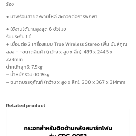
ร้อง
● มาพร้อมสายสะพายไหล่ สะดวกต่อการพกพา
● ใช้งานได้นานสูงสุด 6 ชั่วโมง
รับประกัน 1 ปี
● เชื่อมต่อ 2 เครื่องแบบ True Wireless Stereo เพิ่ม มันส์คูณ
สอง – -ขนาดสินค้า (กว้าง x สูง x ลึก): 489 x 244.5 x
224mm
น้ําหนักสุทธิ: 7.5kg
– น้ําหนักรวม: 10.15kg
– ขนาดบรรจุภัณฑ์ (กว้าง x สูง x ลึก): 600 x 367 x 314mm
Related product