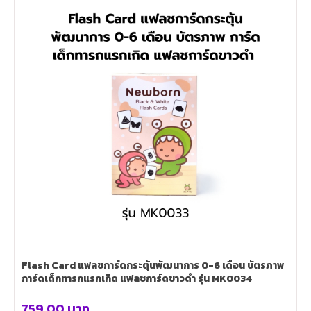
Flash Card แฟลชการ์ดกระตุ้นพัฒนาการ 0-6 เดือน บัตรภาพ
การ์ดเด็กทารกแรกเกิด แฟลชการ์ดขาวดำ รุ่น MK0034
759.00
บาท