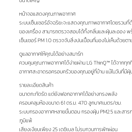
ขนาดใหญ่
หน้าจอแสดงคุณภาพอากาศ
ระบบเซ็นเซอร์อัจฉริยะจะแสดงคุณภาพอากาศโดยรวมที่ด
ของเครื่อง สามารถตรวจสอบได้ทั้งกลิ่นและฝุ่นละออง พ
เซ็นเซอร์ PM 1.0 ตรวจจับสิ่งปนเปื้อนที่มองไม่เห็นด้วยตาเ
ดูแลอากาศให้คุณได้อย่างสมาร์ท
ควบคุมคุณภาพอากาศได้ง่ายผ่าน LG ThinQ™ ได้จากทุกที่ เ
อากาศสะอาดรอครอบครัวของคุณอยู่ที่บ้าน แม้ในวันที่มีฝุ่
รายละเอียดสินค้า
ขนาดกะทัดรัด แต่ยังฟอกอากาศได้อย่างทรงพลัง
ครอบคลุมห้องขนาด 61 ตร.ม. 470 ลูกบาศเมตร/ชม.
ระบบกรองอากาศหลายขั้นตอน กรองฝุ่น PM2.5 และสารก
ภูมิแพ้
เสียงเงียบเพียง 25 เดซิเบล ไม่รบกวนการพักผ่อน