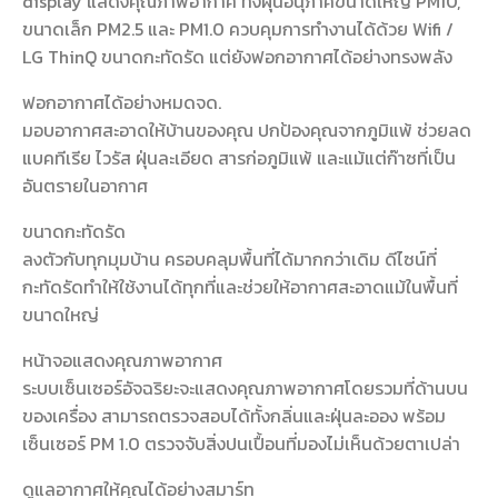
display แสดงคุณภาพอากาศ ทั้งฝุ่นอนุภาคขนาดใหญ่ PM10,
ขนาดเล็ก PM2.5 และ PM1.0 ควบคุมการทำงานได้ด้วย Wifi /
LG ThinQ ขนาดกะทัดรัด แต่ยังฟอกอากาศได้อย่างทรงพลัง
ฟอกอากาศได้อย่างหมดจด.
มอบอากาศสะอาดให้บ้านของคุณ ปกป้องคุณจากภูมิแพ้ ช่วยลด
แบคทีเรีย ไวรัส ฝุ่นละเอียด สารก่อภูมิแพ้ และแม้แต่ก๊าซที่เป็น
อันตรายในอากาศ
ขนาดกะทัดรัด
ลงตัวกับทุกมุมบ้าน ครอบคลุมพื้นที่ได้มากกว่าเดิม ดีไซน์ที่
กะทัดรัดทำให้ใช้งานได้ทุกที่และช่วยให้อากาศสะอาดแม้ในพื้นที่
ขนาดใหญ่
หน้าจอแสดงคุณภาพอากาศ
ระบบเซ็นเซอร์อัจฉริยะจะแสดงคุณภาพอากาศโดยรวมที่ด้านบน
ของเครื่อง สามารถตรวจสอบได้ทั้งกลิ่นและฝุ่นละออง พร้อม
เซ็นเซอร์ PM 1.0 ตรวจจับสิ่งปนเปื้อนที่มองไม่เห็นด้วยตาเปล่า
ดูแลอากาศให้คุณได้อย่างสมาร์ท