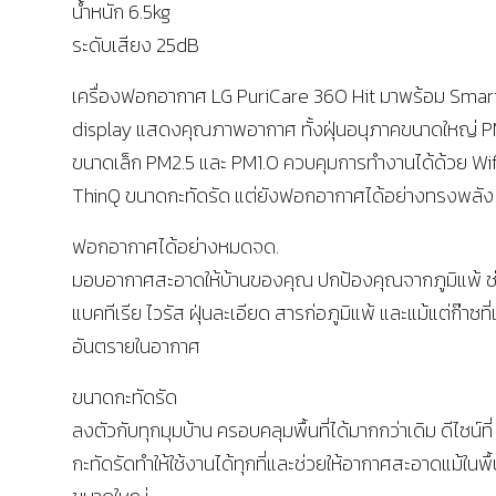
น้ำหนัก 6.5kg
ระดับเสียง 25dB
เครื่องฟอกอากาศ LG PuriCare 360 Hit มาพร้อม Smar
display แสดงคุณภาพอากาศ ทั้งฝุ่นอนุภาคขนาดใหญ่ P
ขนาดเล็ก PM2.5 และ PM1.0 ควบคุมการทำงานได้ด้วย Wif
ThinQ ขนาดกะทัดรัด แต่ยังฟอกอากาศได้อย่างทรงพลัง
ฟอกอากาศได้อย่างหมดจด.
มอบอากาศสะอาดให้บ้านของคุณ ปกป้องคุณจากภูมิแพ้ 
แบคทีเรีย ไวรัส ฝุ่นละเอียด สารก่อภูมิแพ้ และแม้แต่ก๊าซที่
อันตรายในอากาศ
ขนาดกะทัดรัด
ลงตัวกับทุกมุมบ้าน ครอบคลุมพื้นที่ได้มากกว่าเดิม ดีไซน์ที่
กะทัดรัดทำให้ใช้งานได้ทุกที่และช่วยให้อากาศสะอาดแม้ในพื้น