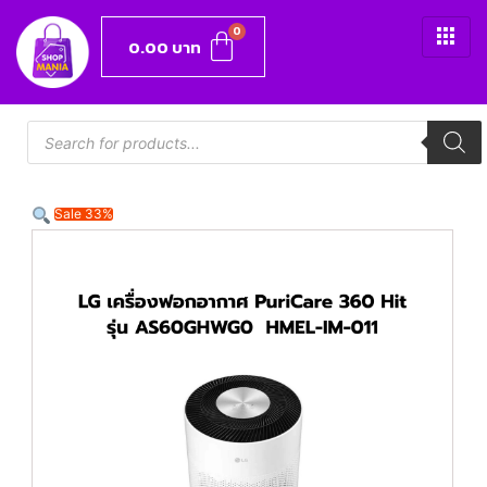
0.00
บาท
Sale 33%