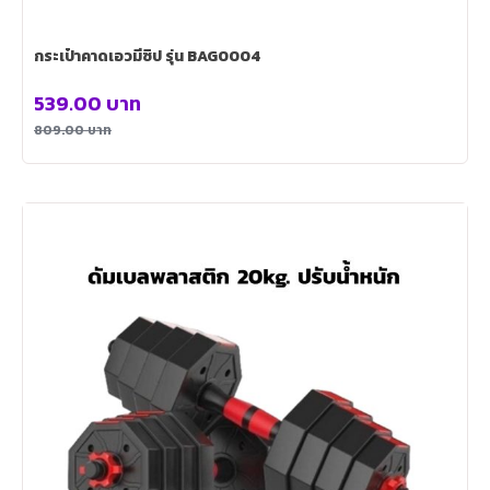
กระเป๋าคาดเอวมีซิป รุ่น BAG0004
539.00
บาท
809.00
บาท