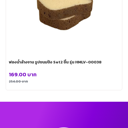
ฟองน้ำล้างจาน รูปขนมปัง Set2 ชิ้น รุ่น HMLV-00038
169.00
บาท
254.00
บาท