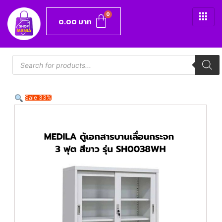
0.00
บาท
Sale 33%