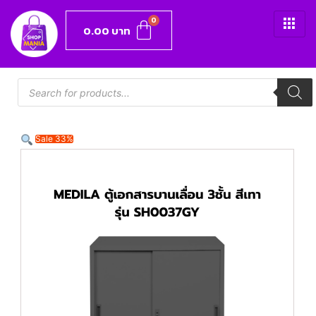
0.00
บาท
Sale 33%