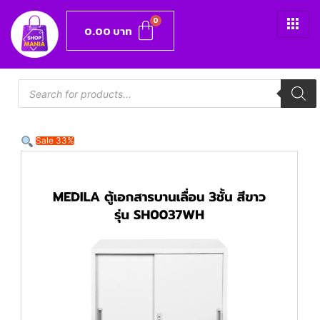
0.00
บาท
Sale 33%