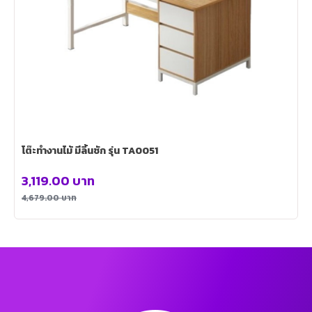
โต๊ะทํางานไม้ มีลิ้นชัก รุ่น TA0051
3,119.00
บาท
4,679.00
บาท