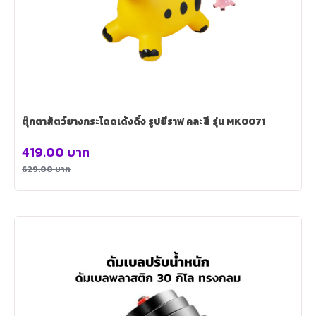
ตุ๊กตาสัตว์ยางกระโดดเด้งดึ๋ง รูปยีราฟ คละสี รุ่น MK0071
419.00
บาท
629.00
บาท