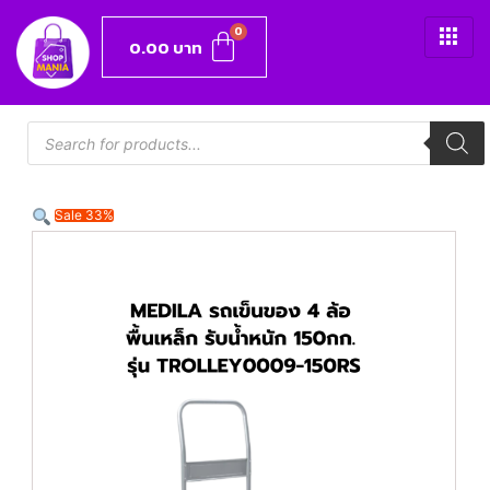
0.00
บาท
Sale 33%