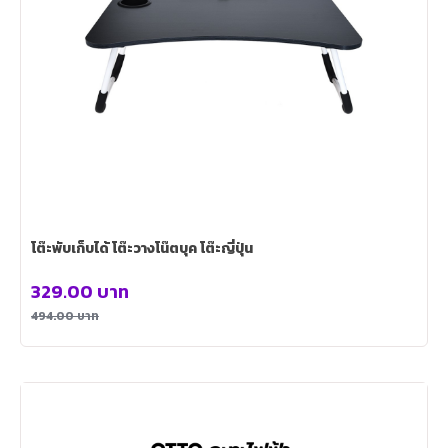
โต๊ะพับเก็บได้ โต๊ะวางโน๊ตบุค โต๊ะญี่ปุ่น
329.00
บาท
494.00
บาท