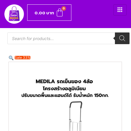
0.00
บาท
Sale 33%