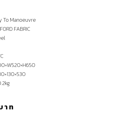
sy To Manoeuvre
X FORD FABRIC
eel
VC
L900×W520×H650
680×130×530
0.2kg
บาท