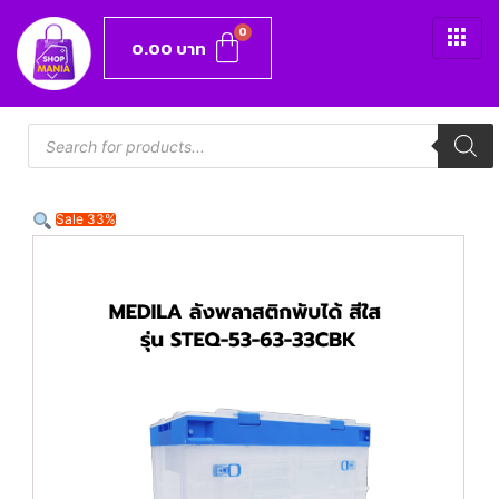
0.00
บาท
Sale 33%