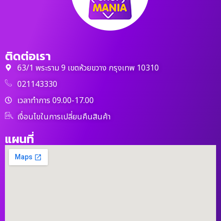
ติดต่อเรา
63/1 พระราม 9 เขตห้วยขวาง กรุงเทพ 10310
021143330
เวลาทำการ 09.00-17.00
เงื่อนไขในการเปลี่ยนคืนสินค้า
แผนที่