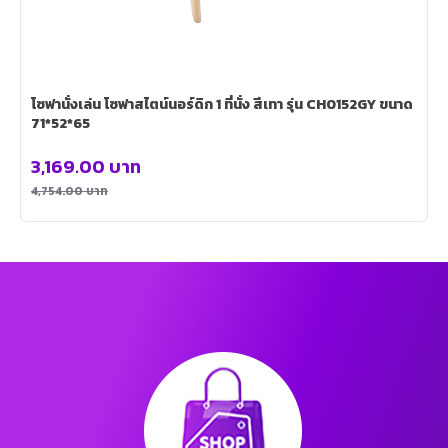
โซฟานั่งเล่น โซฟาสไตน์นอร์ดิก 1 ที่นั่ง สีเทา รุ่น CH0152GY ขนาด
71*52*65
3,169.00
บาท
4,754.00
บาท