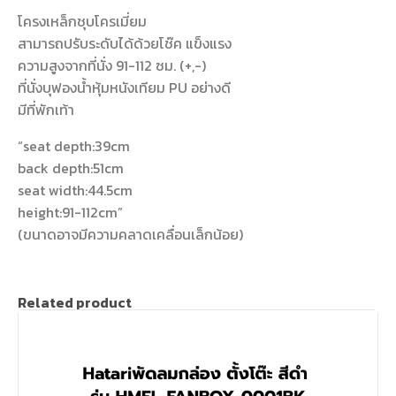
โครงเหล็กชุบโครเมี่ยม
สามารถปรับระดับได้ด้วยโช๊ค แข็งแรง
ความสูงจากที่นั่ง 91-112 ซม. (+,-)
ที่นั่งบุฟองน้ำหุ้มหนังเทียม PU อย่างดี
มีที่พักเท้า
“seat depth:39cm
back depth:51cm
seat width:44.5cm
height:91-112cm”
(ขนาดอาจมีความคลาดเคลื่อนเล็กน้อย)
Related product