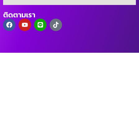
ติดตามเรา