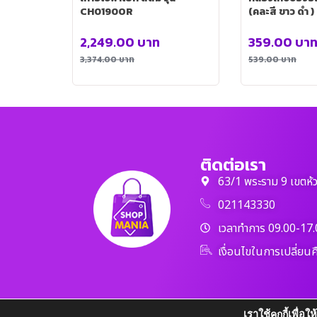
CH0190OR
(คละสี ขาว ดำ )
2,249.00
บาท
359.00
บา
3,374.00
บาท
539.00
บาท
ติดต่อเรา
63/1 พระราม 9 เขตห้
021143330
เวลาทำการ 09.00-17.
เงื่อนไขในการเปลี่ยนค
เราใช้
เพื่อใ
คุกกี้