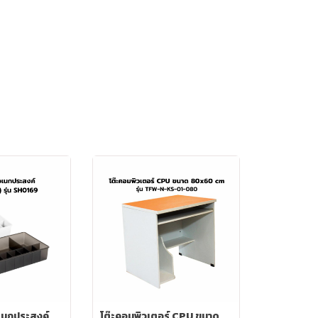
เนกประสงค์
โต๊ะคอมพิวเตอร์ CPU ขนาด