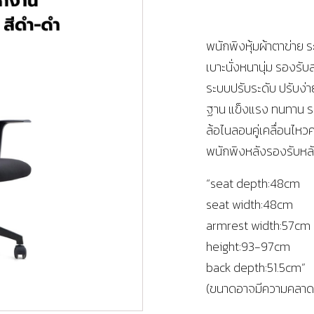
พนักพิงหุ้มผ้าตาข่าย ร
เบาะนั่งหนานุ่ม รองรับ
ระบบปรับระดับ ปรับง่
ฐาน แข็งแรง ทนทาน รอ
ล้อไนลอนคู่เคลื่อนไหว
พนักพิงหลังรองรับหลั
“seat depth:48cm
seat width:48cm
armrest width:57cm
height:93-97cm
back depth:51.5cm”
(ขนาดอาจมีความคลาดเค