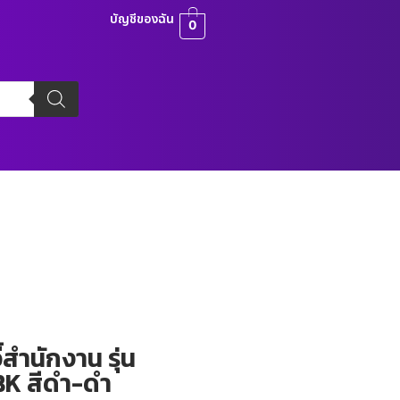
บัญชีของฉัน
0
้สำนักงาน รุ่น
K สีดำ-ดำ