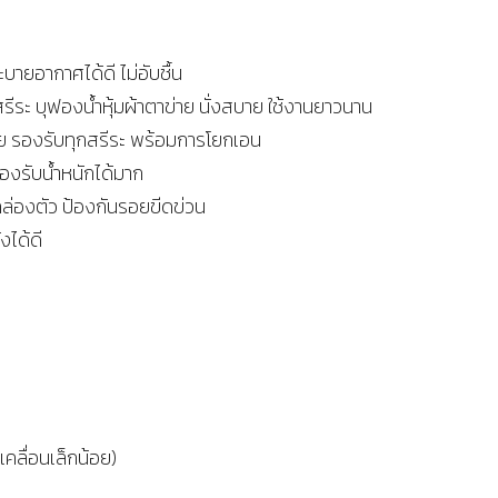
ะบายอากาศได้ดี ไม่อับชื้น
สรีระ บุฟองน้ำหุ้มผ้าตาข่าย นั่งสบาย ใช้งานยาวนาน
าย รองรับทุกสรีระ พร้อมการโยกเอน
งรับน้ำหนักได้มาก
คล่องตัว ป้องกันรอยขีดข่วน
งได้ดี
ลื่อนเล็กน้อย)