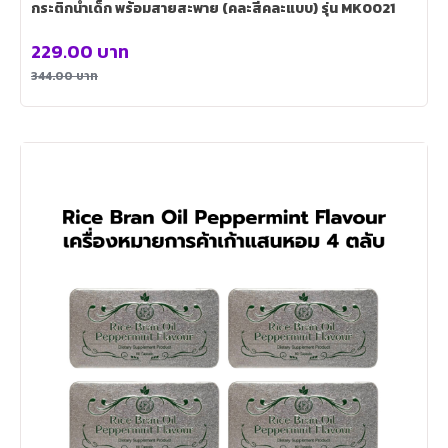
กระติกน้ำเด็ก พร้อมสายสะพาย (คละสีคละแบบ) รุ่น MK0021
229.00
บาท
344.00
บาท