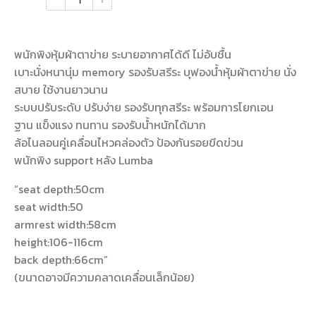
พนักพิงหุ้มผ้าตาข่าย ระบายอากาศได้ดี ไม่อับชื้น
เบาะนั่งหนานุ่ม memory รองรับสรีระ บุฟองน้ำหุ้มผ้าตาข่าย นั่ง
สบาย ใช้งานยาวนาน
ระบบปรับระดับ ปรับง่าย รองรับทุกสรีระ พร้อมการโยกเอน
ฐาน แข็งแรง ทนทาน รองรับน้ำหนักได้มาก
ล้อไนลอนคู่เคลื่อนไหวคล่องตัว ป้องกันรอยขีดข่วน
พนักพิง support หลัง Lumba
“seat depth:50cm
seat width:50
armrest width:58cm
height:106-116cm
back depth:66cm”
(ขนาดอาจมีความคลาดเคลื่อนเล็กน้อย)