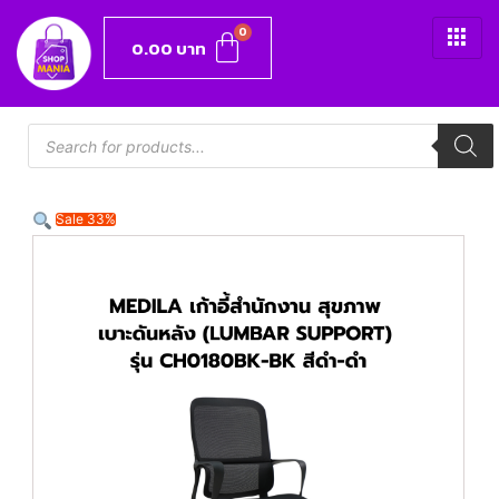
0.00
บาท
Sale 33%