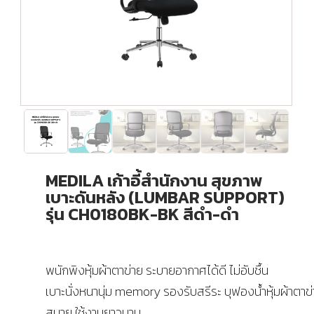
MEDILA เก้าอี้สำนักงาน สุขภาพ
เบาะดันหลัง (LUMBAR SUPPORT)
รุ่น CH0180BK-BK สีดำ-ดำ
พนักพิงหุ้มผ้าตาข่าย ระบายอากาศได้ดี ไม่อับชื้น
เบาะนั่งหนานุ่ม memory รองรับสรีระ บุฟองน้ำหุ้มผ้าตาข่า
สบาย ใช้งานยาวนาน