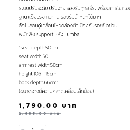
ระบบปรับระดับ ปรับง่าย รองรับทุกสรีระ พร้อมการโยกเอ
ฐาน แข็งแรง ทนทาน รองรับน้ำหนักได้มาก
ล้อไนลอนคู่เคลื่อนไหวคล่องตัว ป้องกันรอยขีดข่วน
พนักพิง support หลัง Lumba
“seat depth:50cm
seat width:50
armrest width:58cm
height:106-116cm
back depth:66cm”
(ขนาดอาจมีความคลาดเคลื่อนเล็กน้อย)
1,790.00
บาท
2,685.00
บาท