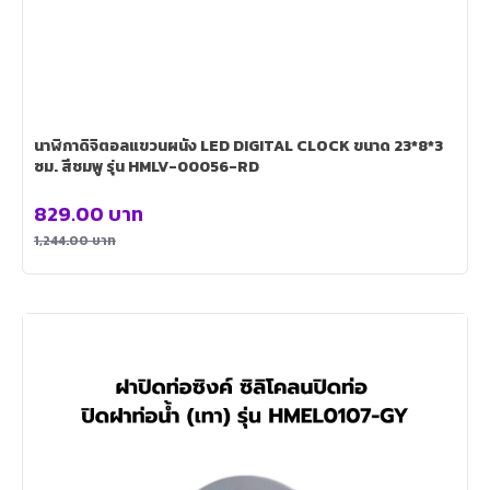
นาฬิกาดิจิตอลแขวนผนัง LED DIGITAL CLOCK ขนาด 23*8*3
ซม. สีชมพู รุ่น HMLV-00056-RD
829.00
บาท
1,244.00
บาท