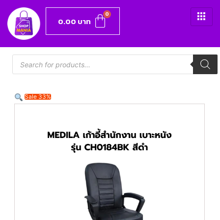
0.00
บาท
Sale 33%