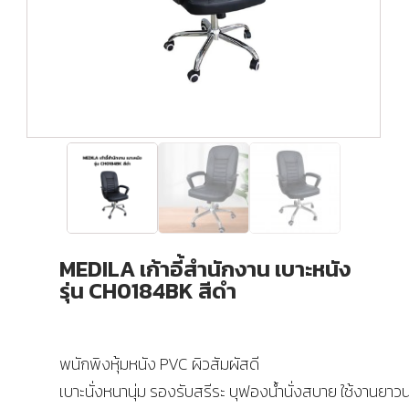
MEDILA เก้าอี้สำนักงาน เบาะหนัง
รุ่น CH0184BK สีดำ
พนักพิงหุ้มหนัง PVC ผิวสัมผัสดี
เบาะนั่งหนานุ่ม รองรับสรีระ บุฟองน้ำนั่งสบาย ใช้งานยาว