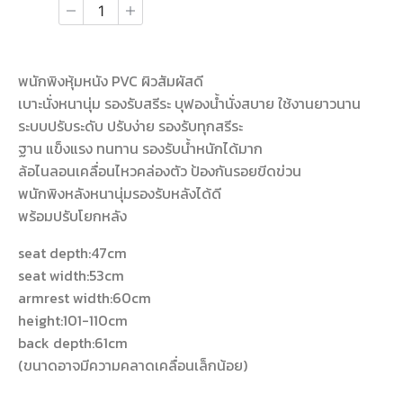
พนักพิงหุ้มหนัง PVC ผิวสัมผัสดี
เบาะนั่งหนานุ่ม รองรับสรีระ บุฟองน้ำนั่งสบาย ใช้งานยาวนาน
ระบบปรับระดับ ปรับง่าย รองรับทุกสรีระ
ฐาน แข็งแรง ทนทาน รองรับน้ำหนักได้มาก
ล้อไนลอนเคลื่อนไหวคล่องตัว ป้องกันรอยขีดข่วน
พนักพิงหลังหนานุ่มรองรับหลังได้ดี
พร้อมปรับโยกหลัง
seat depth:47cm
seat width:53cm
armrest width:60cm
height:101-110cm
back depth:61cm
(ขนาดอาจมีความคลาดเคลื่อนเล็กน้อย)