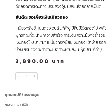
ดีตลอดการเดินทาง ปรับฮวงจุ้ย เปลี่ยนร้ายกลายเป็นดี
ยันต์ตะขอเกี่ยวเงินเกี่ยวทอง
เหนี่ยวทรัพย์ หนุนดวง อุปถัมภ์ค้ำชู มีกินมีใช้ตลอดไป พลั
พุทธคุณที่จะนำพาความสำเร็จ การเงิน ความมั่งคั่งร่ำรว
เงินทองไหลมาเทมา เหนี่ยวทรัพย์สินเงินทอง เข้าง่าย ออ
ช่วยเสริมดวงชะตาด้านเมตตามหานิยม มีผู้อุปถัมภ์ค้ำชู
2,890.00
บาท
คุณสมบัติ/สรรพคุณ
กระจก : อะคริลิค