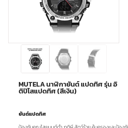
MUTELA นาฬิกายันต์ แปดทิศ รุ่น อิ
ติปิโสแปดทิศ (สีเงิน)
ยันต์แปดทิศ
ป้องกันคุณไสยมนต์ดำ ภูติผี สัตว์ร้าย คุ้มครองและป้องกัน