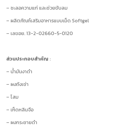
– ชะลอความแก่ และช่วยขับลม
– ผลิตภัณฑ์เสริมอาหารแบบเม็ด Softgel
– เลขอย. 13-2-02660-5-0120
ส่วนประกอบสำคัญ
:
– น้ำมันงาดำ
– ผงถังเช่า
– โสม
– เห็ดหลินจือ
– ผงกระชายดำ