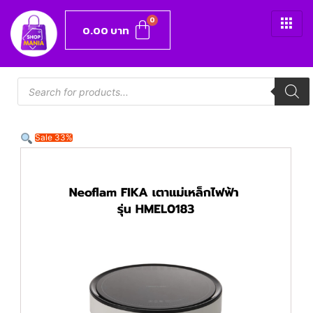
0.00
บาท
Sale 33%