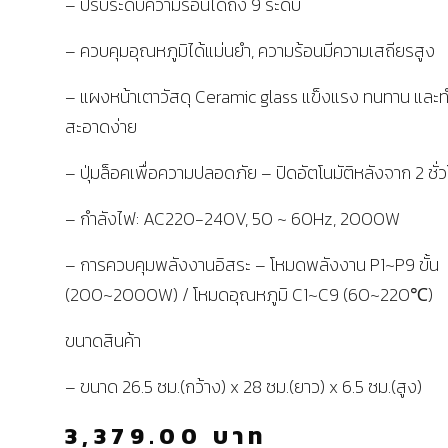
– ปรับระดับความร้อนได้ถึง 9 ระดับ
– ควบคุมอุณหภูมิได้แม่นยำ, ความร้อนมีความเสถียรสูง
– แผงหน้าเตาวัสดุ Ceramic glass แข็งแรง ทนทาน และ
สะอาดง่าย
– ปุ่มล็อคเพื่อความปลอดภัย – ปิดอัตโนมัติหลังจาก 2 ชั่
– กำลังไฟ: AC220-240V, 50 ~ 60Hz, 2000W
– การควบคุมพลังงานอิสระ – โหมดพลังงาน P1~P9 ขั้น
(200~2000W) / โหมดอุณหภูมิ C1~C9 (60~220℃)
ขนาดสินค้า
– ขนาด 26.5 ซม.(กว้าง) x 28 ซม.(ยาว) x 6.5 ซม.(สูง)
3,379.00
บาท