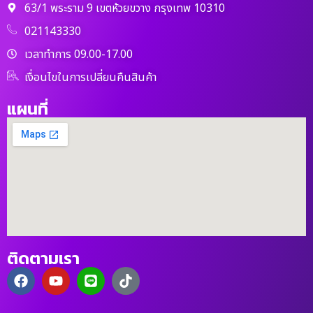
63/1 พระราม 9 เขตห้วยขวาง กรุงเทพ 10310
021143330
เวลาทำการ 09.00-17.00
เงื่อนไขในการเปลี่ยนคืนสินค้า
แผนที่
ติดตามเรา