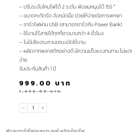
– ปรับระดับโคมไฟได้ 2 ระดับ พัดลมหมุนได้ 155 °
– ขนาดกะทัดรัด จับถนัดมือ ช่วยให้ง่ายต่อการพกพา
– ชาร์จไฟผ่าน USB (สามารถชาร์จกับ Power Bank)
– ใช้งานไร้สายได้ทุกที่ยาวนานกว่า 4 ชั่วโมง
– ไม่มีเสียงรบกวนขณะเปิดใช้งาน
– ผลิตจากพลาสติกอย่างดี มีความแข็งแรงทนทาน ไม่แต
ง่าย
รับประกันสินค้า 1 ปี
999.00
บาท
1,499.00
บาท
พัดลมชาร์จไฟอเนกประสงค์ พร้อมโคมไฟ