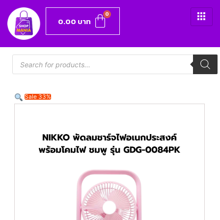
0.00
บาท
Sale 33%