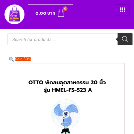
0.00
บาท
Sale 33%