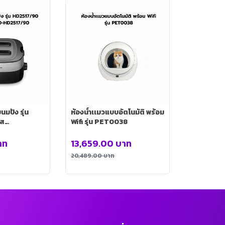
นมปัง รุ่น
ห้องน้ำเเมวแบบอัตโนมัติ พร้อม
ัส
Wifi รุ่น PET0038
2517/90
าท
13,659.00
บาท
20,489.00
บาท