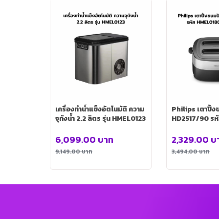
เครื่องทำน้ำแข็งอัตโนมัติ ความ
Philips เตาปิ้งข
จุถังน้ำ 2.2 ลิตร รุ่น HMEL0123
HD2517/90 รห
HMEL0180-HD
6,099.00
บาท
2,329.00
บ
9,149.00
บาท
3,494.00
บาท