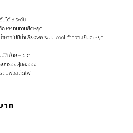
ับได้ 3 ระดับ
ติก PP ทนทานยืดหยุด
ำหากไม่มีน้ำเพียงพอ ระบบ cool ทำความเย็นจะหยุด
มัติ ซ้าย – ขวา
รับกรองฝุ่นละออง
์ดมฟิวส์ตัดไฟ
ร
บาท