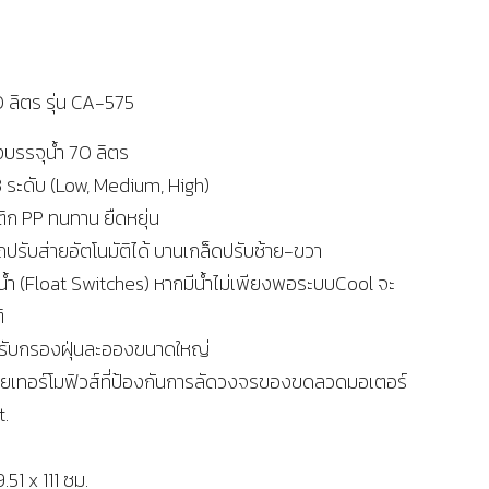
ลิตร รุ่น CA-575
งบรรจุน้ำ 70 ลิตร
3 ระดับ (Low, Medium, High)
ิก PP ทนทาน ยืดหยุ่น
รับส่ายอัตโนมัติได้ บานเกล็ดปรับซ้าย-ขวา
ำ (Float Switches) หากมีน้ำไม่เพียงพอระบบCool จะ
ิ
รับกรองฝุ่นละอองขนาดใหญ่
เทอร์โมฟิวส์ที่ป้องกันการลัดวงจรของขดลวดมอเตอร์
.
51 x 111 ซม.