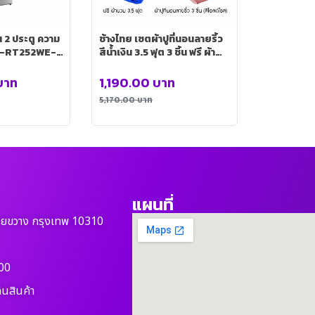
น 2 ประตู ความ
ช้างไทย เซตผ้าปูที่นอนลายริ้ว
น GR-RT252WE-
สีน้ำเงิน 3.5 ฟุต 3 ชิ้น ฟรี ผ้า
นวม 3.5 ฟุต+ผ้าปูที่นอนลายริ้ว
3 ชิ้น (สีโอลด์โรส)
บาท
1,190.00
บาท
5,170.00
บาท
แผนที่
วยขวาง กรุงเทพ 10310
00
ืนสินค้า