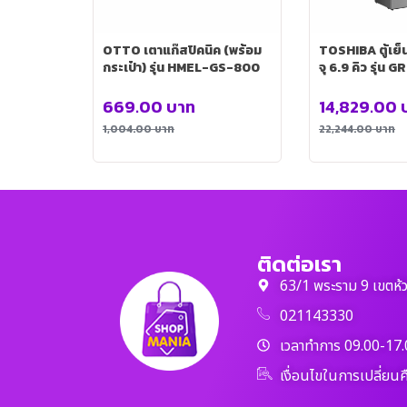
OTTO เตาแก๊สปิคนิค (พร้อม
TOSHIBA ตู้เย็
กระเป๋า) รุ่น HMEL-GS-800
จุ 6.9 คิว รุ่
DMTH(SS)
669.00
บาท
14,829.00
1,004.00
บาท
22,244.00
บาท
ติดต่อเรา
63/1 พระราม 9 เขตห้
021143330
เวลาทำการ 09.00-17.
เงื่อนไขในการเปลี่ยนค