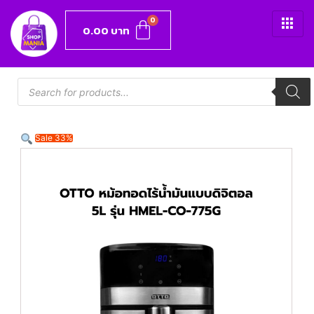
0.00
บาท
Sale 33%