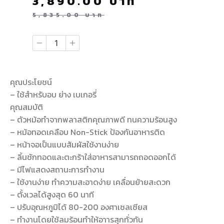
3,890.00
บาท
5,835.00
บาท
คุณประโยชน์
– ใช้สำหรับอบ ย่าง เบเกอรี่
คุณสมบัติ
– ตัวหม้อทำจากพลาสติกคุณภาพดี ทนความร้อนสูง
– หม้อทอดเคลือบ Non-Stick ป้องกันอาหารติด
– หน้าจอเป็นแบบสัมผัสใช้งานง่าย
– ลิ้นชักทอดและตะกร้าใส่อาหารสามารถถอดออกได้
– มีไฟแสดงสถานะการทำงาน
– ใช้งานง่าย ทำความสะอาดง่าย เคลื่อนย้ายสะดวก
– ตั้งเวลได้สูงสุด 60 นาที
– ปรับอุณหภูมิได้ 80-200 องศาเซลเซียส
– ทำงานโดยใช้ลมร้อนทำให้อาารสุกทั่วกัน