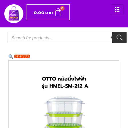
0.00
บาท
Sale 33%