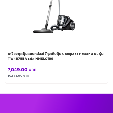
เครื่องดูดฝุ่นแบบกล่องไร้ถุงเก็บฝุ่น Compact Power XXL รุ่น
TW4B75EA รหัส HMEL0189
7,049.00
บาท
10,574.00
บาท